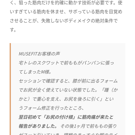
く、狙った筋肉だけを的確に動かす技術が必要です。使
いすぎている筋肉を休ませ、サボっている筋肉を目覚め
させることが、失敗しないボディメイクの絶対条件で
す。
MUSEFITお客様の声
宅トレのスクワットで前ももがパンパンに張っ
てしまったM様。
セッションで確認すると、膝が前に出るフォーム
でお尻が全く使えていない状態でした。「踵（か
かと）で重心を支え、お尻を後ろに引く」とい
うフォーム修正を行ったところ、
翌日初めて「お尻の付け根」に筋肉痛が来たと
報告がありました。
その後1ヶ月で前ももの張り
がスッと引いていき、理想のまっすぐな脚のライ