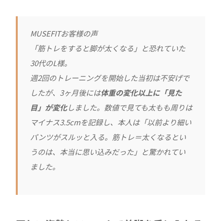
MUSEFITお客様の声
「筋トレをすると脚が太くなる」と恐れていた
30代のL様。
週2回のトレーニングを開始した当初は不安げで
したが、3ヶ月後には
体重の変化以上に「見た
目」が変化
しました。数値で見ても太もも周りは
マイナス3.5cmを記録し、本人は「以前より細い
パンツがスルッと入る。筋トレ＝太くなるとい
うのは、本当に思い込みだった」と驚かれてい
ました。