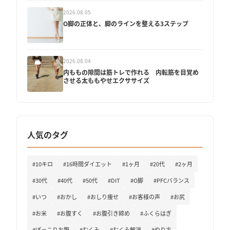
2026.08.05
O脚の正体と、脚のラインを整える3ステップ
2026.08.04
内ももの隙間は筋トレで作れる 内転筋を目覚め
させる太ももやせエクササイズ
人気のタグ
#10キロ
#16時間ダイエット
#1ヶ月
#20代
#2ヶ月
#30代
#40代
#50代
#DIT
#O脚
#PFCバランス
#いつ
#おかし
#おしり痩せ
#お客様の声
#お尻
#お米
#お腹すく
#お腹引き締め
#ふくらはぎ
#ぽっこりお腹
#むくみ
#むくみ解消
#やり方