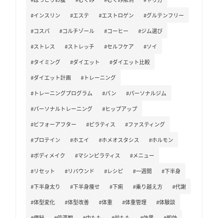
#インスリン
#エステ
#エストロゲン
#グルテンフリー
#コスパ
#コルチゾール
#コーヒー
#ジム選び
#ストレス
#ストレッチ
#セルフケア
#ソイ
#タイミング
#ダイエット
#ダイエット比較
#ダイエット計画
#トレーニング
#トレーニングプログラム
#パン
#パーソナルジム
#パーソナルトレーニング
#ヒップアップ
#ビフォーアフター
#ピラティス
#ファスティング
#プロテイン
#ホエイ
#ホメオスタシス
#ホルモン
#ボディメイク
#マシンピラティス
#メニュー
#リセット
#リバウンド
#レシピ
#一週間
#下半身
#下半身太り
#下半身痩せ
#下痢
#乗り越え方
#代謝
#体型変化
#体型改善
#体重
#体重管理
#体験談
#便秘
#停滞期
#内もも
#前もも
#効果
#即効