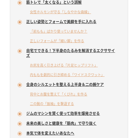
筋トレで「太くなる」という誤解
女性ホルモンが守る「しなやかな曲線」
正しい姿勢とフォームで美脚を手に入れる
「前もも」ばかり使っていませんか？
正しいフォームが「細い脚」を作る
自宅でできる！下半身のたるみを解消するエクササイ
ズ
お尻を高く引き上げる「片足ヒップリフト」
内ももを劇的に引き締める「ワイドスクワット」
全身のシルエットを整える上半身＆二の腕ケア
背中とお腹を整えて「くびれ」を作る
二の腕の「振袖」を撃退する
ジムのマシンを賢く使って効率を爆発させる
未来の美しさと健康を「筋肉」で守り抜く
本気で体を変えたいあなたへ