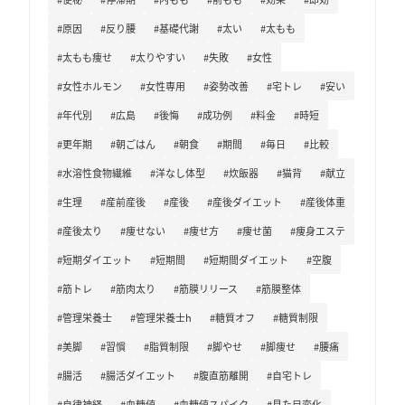
#原因
#反り腰
#基礎代謝
#太い
#太もも
#太もも痩せ
#太りやすい
#失敗
#女性
#女性ホルモン
#女性専用
#姿勢改善
#宅トレ
#安い
#年代別
#広島
#後悔
#成功例
#料金
#時短
#更年期
#朝ごはん
#朝食
#期間
#毎日
#比較
#水溶性食物繊維
#洋なし体型
#炊飯器
#猫背
#献立
#生理
#産前産後
#産後
#産後ダイエット
#産後体重
#産後太り
#痩せない
#痩せ方
#痩せ菌
#痩身エステ
#短期ダイエット
#短期間
#短期間ダイエット
#空腹
#筋トレ
#筋肉太り
#筋膜リリース
#筋膜整体
#管理栄養士
#管理栄養士h
#糖質オフ
#糖質制限
#美脚
#習慣
#脂質制限
#脚やせ
#脚痩せ
#腰痛
#腸活
#腸活ダイエット
#腹直筋離開
#自宅トレ
#自律神経
#血糖値
#血糖値スパイク
#見た目変化