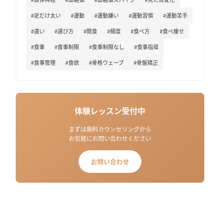
#足だけ太い
#運動
#運動嫌い
#運動習慣
#運動苦手
#違い
#選び方
#間食
#頻度
#食べ方
#食べ痩せ
#食事
#食事制限
#食事制限なし
#食事指導
#食事管理
#食欲
#骨格ウェーブ
#骨盤矯正
体験レッスン受付中
まずは無料カウンセリングから
お気軽にお問い合わせください
お問い合わせ