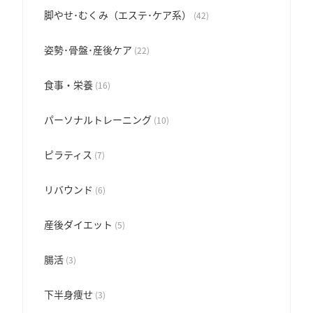
脚やせ･むくみ（エステ･ケア系）
(42)
姿勢･骨盤･産後ケア
(22)
食事・栄養
(16)
パーソナルトレーニング
(10)
ピラティス
(7)
リバウンド
(6)
産後ダイエット
(5)
腸活
(3)
下半身痩せ
(3)