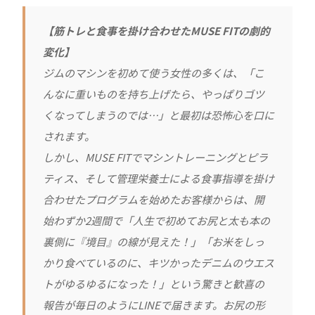
【筋トレと食事を掛け合わせたMUSE FITの劇的
変化】
ジムのマシンを初めて使う女性の多くは、「こ
んなに重いものを持ち上げたら、やっぱりゴツ
くなってしまうのでは…」と最初は恐怖心を口に
されます。
しかし、MUSE FITでマシントレーニングとピラ
ティス、そして管理栄養士による食事指導を掛け
合わせたプログラムを始めたお客様からは、開
始わずか2週間で「人生で初めてお尻と太も本の
裏側に『境目』の線が見えた！」「お米をしっ
かり食べているのに、キツかったデニムのウエス
トがゆるゆるになった！」という驚きと歓喜の
報告が毎日のようにLINEで届きます。お尻の形