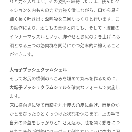
りと力を入れます。その姿勢を維持したまま、挟んだク
ッションを内ももの力で力強く潰しながら、口から息を
細く長く吐き出す深呼吸を三回ゆっくりと行います。こ
の動作により、太ももの裏側と内もも、そして下腹部の
インナーマッスルという、脚やせとお尻の引き上げに必
須となる三つの筋肉群を同時にかつ効率的に鍛えること
ができます。
大転子プッシュクラムシェル
そしてお尻の横側のへこみを埋めて丸みを作るために、
大転子プッシュクラムシェル
を確実なフォームで実施し
ます。
床に横向きに寝て両膝を九十度の角度に曲げ、両足のか
かとをぴったりとくっつけた状態を保ちます。上の手で
自分の骨盤をしっかりと押さえ込み、膝を開く動きにつ
られて骨盤が前後にグラグラと倒れないように強力に固