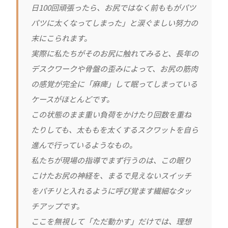
日100回頑張ったら、お尻ではなく前ももがパツ
パツに太くなってしまった」と涙ぐましい努力の
末にこられます。
実際に私たちがそのお尻に触れてみると、長年の
デスクワークや骨盤の歪みによって、お尻の筋肉
の感覚が完全に「麻痺」して眠ってしまっている
ケースがほとんどです。
この状態のまま重い負荷をかけたり回数を重ね
たりしても、太ももを太くするスクワットを自ら
進んで行っているようなもの。
私たちが現場の指導でまず行うのは、この眠り
こけたお尻の神経を、まるで見えないスイッチ
をパチリと入れるように呼び覚ます繊細なタッ
チアップです。
ここを無視して「ただ動かす」だけでは、理想