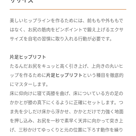
美しいヒップラインを作るためには、前ももや外ももで
はなく、お尻の筋肉をピンポイントで鍛え上げるエクサ
サイズを自宅の習慣に取り入れる行動が必要です。
片足ヒップリフト
たるんだお尻をキュッと高く引き上げ、上向きの丸いヒ
ップを作るために
片足ヒップリフト
という種目を徹底的
にマスターします。
床に仰向けに寝て両膝を曲げ、床についている方の足の
かかとが膝の真下にくるように正確にセットします。つ
ま先を少しだけ床から浮かせ、かかとだけで力強く地面
を押し込み、お尻を一秒で素早く天井に向かって突き上
げ、三秒かけてゆっくりと元の位置に下ろす動作を繰り