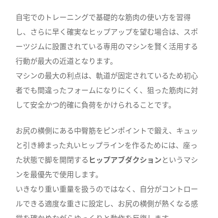
自宅でのトレーニングで基礎的な筋肉の使い方を習得
し、さらに早く確実なヒップアップを望む場合は、スポ
ーツジムに設置されている専用のマシンを賢く活用する
行動が最大の近道となります。
マシンの最大の利点は、軌道が固定されているため初心
者でも間違ったフォームになりにくく、狙った筋肉に対
して安全かつ的確に負荷をかけられることです。
お尻の横側にある中臀筋をピンポイントで鍛え、キュッ
と引き締まった丸いヒップラインを作るためには、座っ
た状態で脚を開閉する
ヒップアブダクション
というマシ
ンを最優先で使用します。
いきなり重い重量を扱うのではなく、自分がコントロー
ルできる適度な重さに設定し、お尻の横側が熱くなる感
覚を確かめながらゆっくりと動作を反復します。