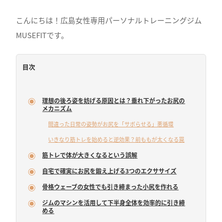
こんにちは！広島女性専用パーソナルトレーニングジム
MUSEFITです。
目次
理想の後ろ姿を妨げる原因とは？垂れ下がったお尻の
メカニズム
間違った日常の姿勢がお尻を「サボらせる」悪循環
いきなり筋トレを始めると逆効果？前ももが太くなる罠
筋トレで体が大きくなるという誤解
自宅で確実にお尻を鍛え上げる3つのエクササイズ
骨格ウェーブの女性でも引き締まった小尻を作れる
ジムのマシンを活用して下半身全体を効率的に引き締
める