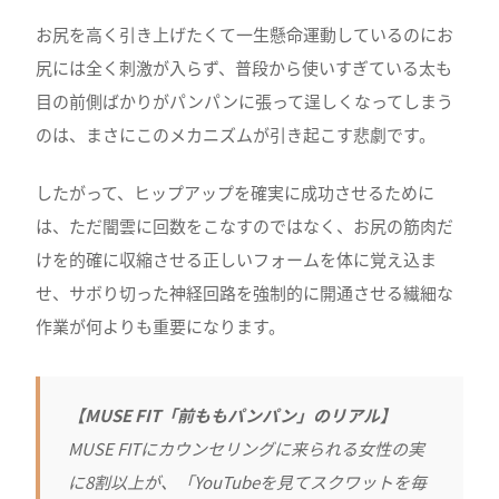
お尻を高く引き上げたくて一生懸命運動しているのにお
尻には全く刺激が入らず、普段から使いすぎている太も
目の前側ばかりがパンパンに張って逞しくなってしまう
のは、まさにこのメカニズムが引き起こす悲劇です。
したがって、ヒップアップを確実に成功させるために
は、ただ闇雲に回数をこなすのではなく、お尻の筋肉だ
けを的確に収縮させる正しいフォームを体に覚え込ま
せ、サボり切った神経回路を強制的に開通させる繊細な
作業が何よりも重要になります。
【MUSE FIT「前ももパンパン」のリアル】
MUSE FITにカウンセリングに来られる女性の実
に8割以上が、「YouTubeを見てスクワットを毎