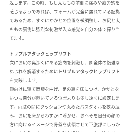
返します。この時、もし太ももの前側に痛みや疲労感を
感じるようであれば、フォームが完全に崩れている証拠
であるため、すぐにかかとの位置を微調整し、お尻と太
ももの裏側に強烈な刺激が入る感覚を自分の体で探り当
てます。
トリプルアタックヒップリフト
次にお尻の奥深くにある筋肉を刺激し、脚全体の複雑な
ねじれを解消するために
トリプルアタックヒップリフト
を実践します。
仰向けに寝て両膝を曲げ、足の裏を床につけ、かかとを
いつも自分が置いている位置よりも少し遠くに設定しま
す。両膝の間にクッションや丸めたバスタオルを挟み込
み、お尻を床からわずかに浮かせ、おへそを自分の顔の
方に向けるイメージで骨盤を後傾させて下腹部にしっか