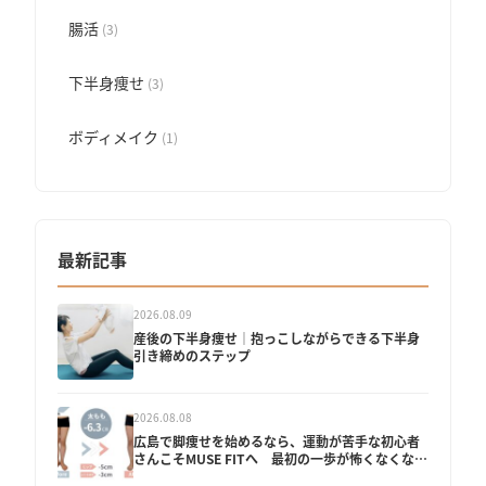
腸活
(3)
下半身痩せ
(3)
ボディメイク
(1)
最新記事
2026.08.09
産後の下半身痩せ│抱っこしながらできる下半身
引き締めのステップ
2026.08.08
広島で脚痩せを始めるなら、運動が苦手な初心者
さんこそMUSE FITへ 最初の一歩が怖くなくなる
理由