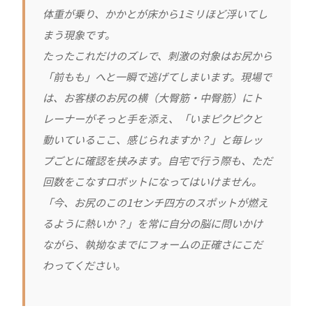
体重が乗り、かかとが床から1ミリほど浮いてし
まう現象です。
たったこれだけのズレで、刺激の対象はお尻から
「前もも」へと一瞬で逃げてしまいます。現場で
は、お客様のお尻の横（大臀筋・中臀筋）にト
レーナーがそっと手を添え、「いまピクピクと
動いているここ、感じられますか？」と毎レッ
プごとに確認を挟みます。自宅で行う際も、ただ
回数をこなすロボットになってはいけません。
「今、お尻のこの1センチ四方のスポットが燃え
るように熱いか？」を常に自分の脳に問いかけ
ながら、執拗なまでにフォームの正確さにこだ
わってください。