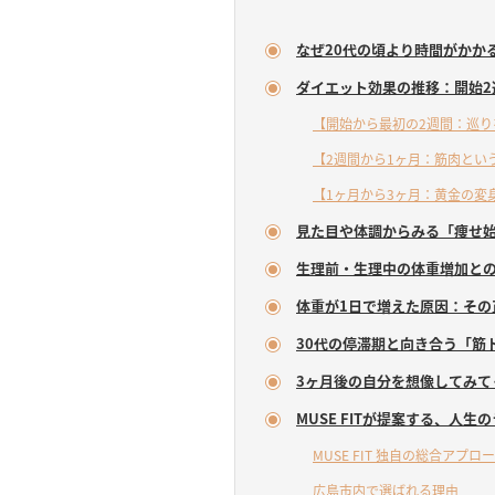
なぜ20代の頃より時間がかか
ダイエット効果の推移：開始2
【開始から最初の2週間：巡り
【2週間から1ヶ月：筋肉とい
【1ヶ月から3ヶ月：黄金の変
見た目や体調からみる「痩せ
生理前・生理中の体重増加と
体重が1日で増えた原因：その
30代の停滞期と向き合う「筋
3ヶ月後の自分を想像してみて
MUSE FITが提案する、人
MUSE FIT 独自の総合アプロ
広島市内で選ばれる理由