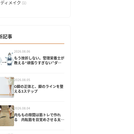
ボディメイク
(1)
新記事
2026.08.06
もう挫折しない。管理栄養士が
教える“頑張りすぎない”ダイ
エット
2026.08.05
O脚の正体と、脚のラインを整
える3ステップ
2026.08.04
内ももの隙間は筋トレで作れ
る 内転筋を目覚めさせる太も
もやせエクササイズ