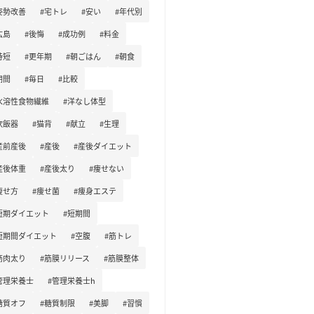
姿勢改善
#宅トレ
#安い
#年代別
広島
#後悔
#成功例
#料金
時短
#更年期
#朝ごはん
#朝食
期間
#毎日
#比較
水溶性食物繊維
#洋なし体型
炊飯器
#猫背
#献立
#生理
産前産後
#産後
#産後ダイエット
産後体重
#産後太り
#痩せない
痩せ方
#痩せ菌
#痩身エステ
短期ダイエット
#短期間
短期間ダイエット
#空腹
#筋トレ
筋肉太り
#筋膜リリース
#筋膜整体
管理栄養士
#管理栄養士h
糖質オフ
#糖質制限
#美脚
#習慣