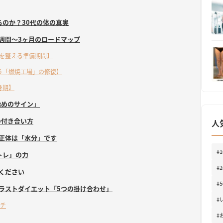
るのか？30代の体の真実
週間〜3ヶ月のロードマップ
を整える準備期間】
う「燃焼工場」の修復】
身期】
始めのサイン」
の付き合い方
人
正体は「水分」です
#
トレ」の力
#
ください
#
生のラストダイエット「5つの掛け合わせ」
#
ーチ
#