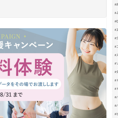
#
#
#
#
#
#
#
#
#
#
#
#
#
#