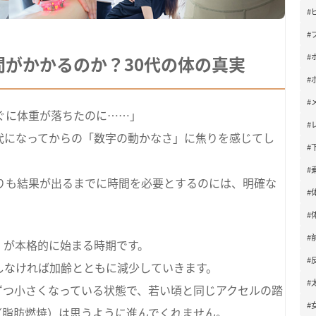
#
#
#
間がかかるのか？30代の体の真実
#
#
すぐに体重が落ちたのに……」
#
代になってからの「数字の動かなさ」に焦りを感じてし
#
#
よりも結果が出るまでに時間を必要とするのには、明確な
#
#
#
」が本格的に始まる時期です。
#
しなければ加齢とともに減少していきます。
#
ずつ小さくなっている状態で、若い頃と同じアクセルの踏
#
（脂肪燃焼）は思うように進んでくれません。