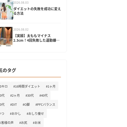
2026.08.03
ダイエットの失敗を成功に変え
る方法
2026.08.02
【実録】太ももマイナス
2.3cm！4回失敗した運動嫌い
の私が「1ヶ月で脚を変えた」
記録
気のタグ
10キロ
#16時間ダイエット
#1ヶ月
20代
#2ヶ月
#30代
#40代
50代
#DIT
#O脚
#PFCバランス
いつ
#おかし
#おしり痩せ
お客様の声
#お尻
#お米