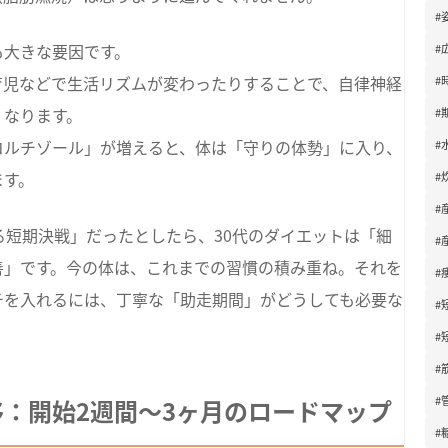
#
も大きな要因です。
#
育児などで生活リズムが変わったりすることで、自律神経
#
くなります。
#
コルチゾール」が増えると、体は「守りの体勢」に入り、
#
ます。
#
#
る短期決戦」だったとしたら、30代のダイエットは「細
#
善」です。今の体は、これまでの習慣の積み重ね。それを
#
チを入れるには、丁寧な「助走期間」がどうしても必要な
#
#
#
#
：開始2週間〜3ヶ月のロードマップ
#