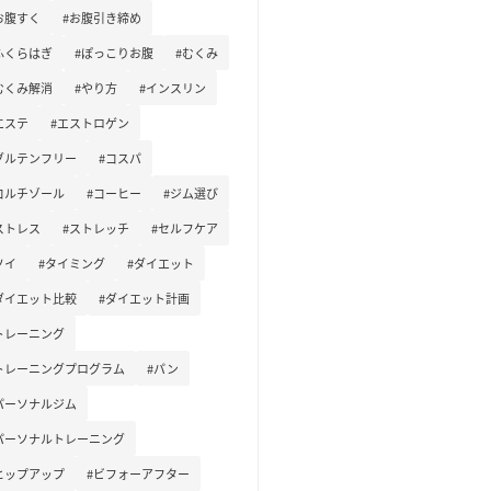
お腹すく
#お腹引き締め
ふくらはぎ
#ぽっこりお腹
#むくみ
むくみ解消
#やり方
#インスリン
エステ
#エストロゲン
グルテンフリー
#コスパ
コルチゾール
#コーヒー
#ジム選び
ストレス
#ストレッチ
#セルフケア
ソイ
#タイミング
#ダイエット
ダイエット比較
#ダイエット計画
トレーニング
トレーニングプログラム
#パン
パーソナルジム
パーソナルトレーニング
ヒップアップ
#ビフォーアフター