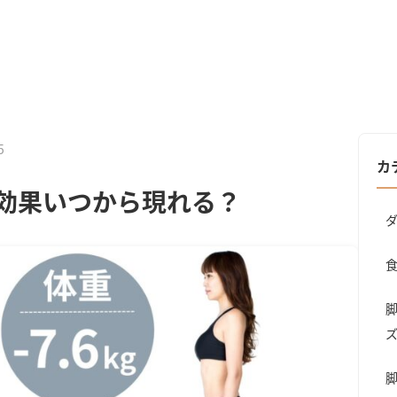
5
カ
ト効果いつから現れる？