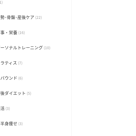
1)
勢･骨盤･産後ケア
(22)
食事・栄養
(16)
パーソナルトレーニング
(10)
ピラティス
(7)
リバウンド
(6)
産後ダイエット
(5)
腸活
(3)
下半身痩せ
(3)