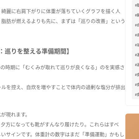
#
、綺麗に右肩下がりに体重が落ちていくグラフを描く人
#
、脂肪が燃えるよりも先に、まずは「巡りの改善」という
#
#
#
：巡りを整える準備期間】
#
#
が、この時期に「むくみが取れて巡りが良くなる」のを実感さ
#
#
ールを控え、自炊を増やすことで体内の過剰な塩分が排出
#
化が現れます。
、夕方になっても靴がすんなり履けたり。これらはすべ
しいサインです。体重計の数字はまだ「準備運動」かもし