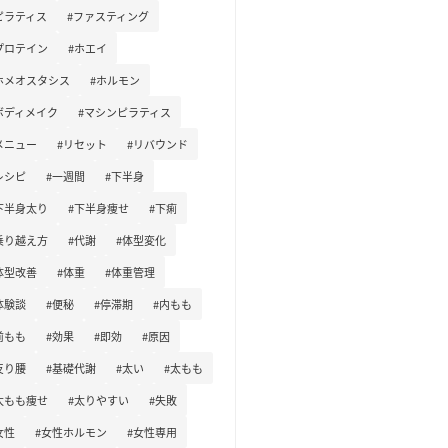
ピラティス
#ファスティング
プロテイン
#ホエイ
ホメオスタシス
#ホルモン
ボディメイク
#マシンピラティス
メニュー
#リセット
#リバウンド
レシピ
#一週間
#下半身
下半身太り
#下半身痩せ
#下痢
乗り越え方
#代謝
#体型変化
体型改善
#体重
#体重管理
体験談
#便秘
#停滞期
#内もも
前もも
#効果
#即効
#原因
反り腰
#基礎代謝
#太い
#太もも
太もも痩せ
#太りやすい
#失敗
女性
#女性ホルモン
#女性専用