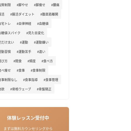
脂質制限
#脚やせ
#脚痩せ
#腰痛
腸活
#腸活ダイエット
#腹直筋離開
自宅トレ
#自律神経
#血糖値
血糖値スパイク
#見た目変化
足だけ太い
#運動
#運動嫌い
運動習慣
#運動苦手
#違い
選び方
#間食
#頻度
#食べ方
食べ痩せ
#食事
#食事制限
食事制限なし
#食事指導
#食事管理
食欲
#骨格ウェーブ
#骨盤矯正
体験レッスン受付中
まずは無料カウンセリングから