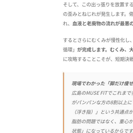
そして、この出っ張りを放置する
の歪みとねじれが発生します。
れ、
血液と老廃物の流れが最悪
するとさらにむくみが慢性化し
循環」
が完成します。むくみ、
に攻略することこそが、短期決
現場でわかった「脚だけ痩
広島のMUSE FITでこれ
がパンパンな方の8割以上に
（浮き指）」という共通点
脂肪の問題ではなく、重心
状態」になっているからです