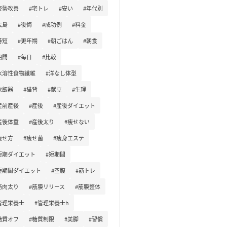
姿勢改善
#宅トレ
#安い
#年代別
広島
#後悔
#成功例
#料金
時短
#更年期
#朝ごはん
#朝食
期間
#毎日
#比較
水溶性食物繊維
#洋なし体型
炊飯器
#猫背
#献立
#生理
産前産後
#産後
#産後ダイエット
産後体重
#産後太り
#痩せない
痩せ方
#痩せ菌
#痩身エステ
短期ダイエット
#短期間
短期間ダイエット
#空腹
#筋トレ
筋肉太り
#筋膜リリース
#筋膜整体
管理栄養士
#管理栄養士h
糖質オフ
#糖質制限
#美脚
#習慣