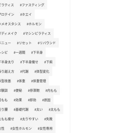
ピラティス
#ファスティング
プロテイン
#ホエイ
ホメオスタシス
#ホルモン
ボディメイク
#マシンピラティス
メニュー
#リセット
#リバウンド
レシピ
#一週間
#下半身
下半身太り
#下半身痩せ
#下痢
乗り越え方
#代謝
#体型変化
体型改善
#体重
#体重管理
体験談
#便秘
#停滞期
#内もも
前もも
#効果
#即効
#原因
反り腰
#基礎代謝
#太い
#太もも
太もも痩せ
#太りやすい
#失敗
女性
#女性ホルモン
#女性専用