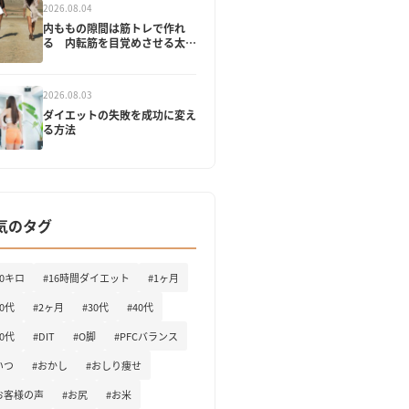
2026.08.04
内ももの隙間は筋トレで作れ
る 内転筋を目覚めさせる太も
もやせエクササイズ
2026.08.03
ダイエットの失敗を成功に変え
る方法
気のタグ
10キロ
#16時間ダイエット
#1ヶ月
20代
#2ヶ月
#30代
#40代
50代
#DIT
#O脚
#PFCバランス
いつ
#おかし
#おしり痩せ
お客様の声
#お尻
#お米