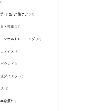
1)
勢･骨盤･産後ケア
(22)
食事・栄養
(16)
パーソナルトレーニング
(10)
ピラティス
(7)
リバウンド
(6)
産後ダイエット
(5)
腸活
(3)
下半身痩せ
(3)