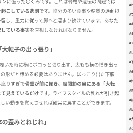
パンに張ったむくみです。これは骨格や遺伝の問題では
#
き起こしている悲劇
です。塩分の多い食事や糖質の過剰摂
#
滞留し、重力に従って脚へと溜まり続けています。あなた
#
配している事実
を直視しなければなりません。
#
#
る「大転子の出っ張り」
#
#
を履いた時に横にボコッと張り出す、太もも横の憎き出っ
#
骨の形だと諦める必要はありません。ぽっこり出た下腹
#
る座りすぎで
骨盤が前に傾き、股関節の奥にある「大転
#
れて見えているだけ
です。ライフスタイルの乱れが引き起
#
正しい動きを覚えさせれば確実に戻すことができます。
#
#
全体の歪みとねじれ」
#