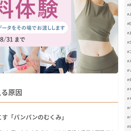
#
#
#
#
#
#
#
#
#
#
える原因
#
#
起こす「パンパンのむくみ」
#
#