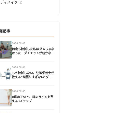
ボディメイク
(1)
新記事
2026.08.07
何度も挫折した私はダメじゃな
かった ダイエットが続かない
本当の理由
2026.08.06
もう挫折しない。管理栄養士が
教える“頑張りすぎない”ダイ
エット
2026.08.05
O脚の正体と、脚のラインを整
える3ステップ