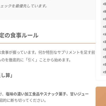
#
ェックを最優先しています。
#
#
#
定の食事ルール
#
#
#
は食事が握っています。何か特別なサプリメントを足す前
#
ものを徹底的に「引く」ことから始めます。
#
#
足し算」
け、
塩味の濃い加工食品やスナック菓子、甘いジュー
図的に断ち切ってください。