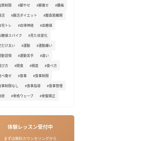
脂質制限
#脚やせ
#脚痩せ
#腰痛
腸活
#腸活ダイエット
#腹直筋離開
自宅トレ
#自律神経
#血糖値
血糖値スパイク
#見た目変化
足だけ太い
#運動
#運動嫌い
運動習慣
#運動苦手
#違い
選び方
#間食
#頻度
#食べ方
食べ痩せ
#食事
#食事制限
食事制限なし
#食事指導
#食事管理
食欲
#骨格ウェーブ
#骨盤矯正
体験レッスン受付中
まずは無料カウンセリングから