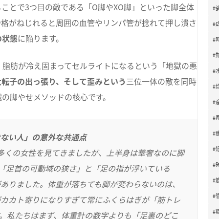
ことで3つ目の敵である「O脚やXO脚」といった脚全体
#
骨格がねじれると周囲の血管やリンパ管が捻れて押し潰さ
#
の状態
に陥ります。
#
#
、脂肪が冷え固まってセルライトになるという「地獄の悪
#
大転子の出っ張り、そして歪みという
三位一体の敵を同時
#
戦の脚やせメソッドの核心です。
#
#
#
せない人」の意外な共通点
#
まで多くの女性を見てきましたが、上半身は華奢なのに脚
#
「足首の可動域の狭さ」と「足の指が浮いている
#
がありました。体重が落ちても脚が変わらないのは、
#
がカカト寄りになりすぎて常にふくらはぎが「筋トレ
#
。私たちはまず、体重計の数字よりも「足裏のどこ