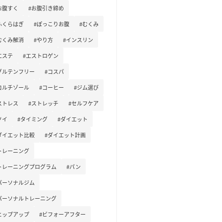
お腹すく
#お腹引き締め
ふくらはぎ
#ぽっこりお腹
#むくみ
むくみ解消
#やり方
#インスリン
エステ
#エストロゲン
グルテンフリー
#コスパ
コルチゾール
#コーヒー
#ジム選び
ストレス
#ストレッチ
#セルフケア
ソイ
#タイミング
#ダイエット
ダイエット比較
#ダイエット計画
トレーニング
トレーニングプログラム
#パン
パーソナルジム
パーソナルトレーニング
ヒップアップ
#ビフォーアフター