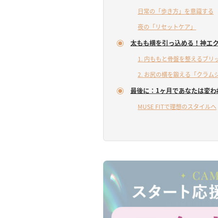
日常の「歩き方」を意識する
夜の「リセットケア」
太もも横を引っ込める！神エ
1. 内ももと骨盤を整えるブリ
2. お尻の横を鍛える「クラム
最後に：1ヶ月であなたは変わ
MUSE FITで理想のスタイルへ