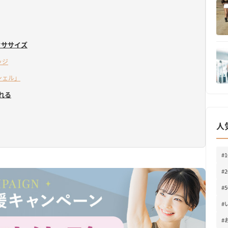
クササイズ
ッジ
シェル」
れる
人
#
#
#
#
#