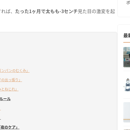
すれば、
たった1ヶ月で太もも-3センチ
見た目の激変を起
最
「パンパンのむくみ」
子の出っ張り」
みとねじれ」
ルール
」
」
「夜のケア」