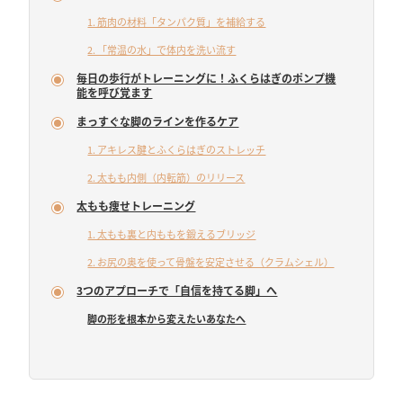
1. 筋肉の材料「タンパク質」を補給する
2. 「常温の水」で体内を洗い流す
毎日の歩行がトレーニングに！ふくらはぎのポンプ機
能を呼び覚ます
まっすぐな脚のラインを作るケア
1. アキレス腱とふくらはぎのストレッチ
2. 太もも内側（内転筋）のリリース
太もも痩せトレーニング
1. 太もも裏と内ももを鍛えるブリッジ
2. お尻の奥を使って骨盤を安定させる（クラムシェル）
3つのアプローチで「自信を持てる脚」へ
脚の形を根本から変えたいあなたへ