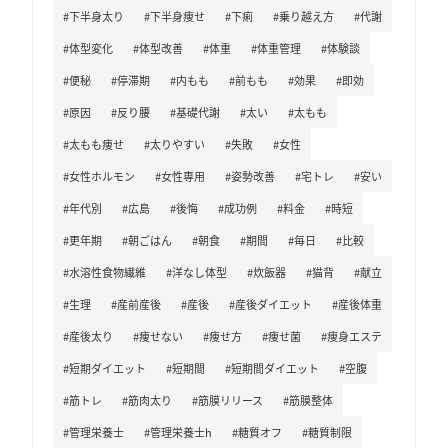
#下半身太り
#下半身痩せ
#下痢
#乗り越え方
#代謝
#体型変化
#体型改善
#体重
#体重管理
#体験談
#便秘
#停滞期
#内もも
#前もも
#効果
#即効
#原因
#反り腰
#基礎代謝
#太い
#太もも
#太もも痩せ
#太りやすい
#失敗
#女性
#女性ホルモン
#女性専用
#姿勢改善
#宅トレ
#安い
#年代別
#広島
#後悔
#成功例
#料金
#時短
#更年期
#朝ごはん
#朝食
#期間
#毎日
#比較
#水溶性食物繊維
#洋なし体型
#炊飯器
#猫背
#献立
#生理
#産前産後
#産後
#産後ダイエット
#産後体重
#産後太り
#痩せない
#痩せ方
#痩せ菌
#痩身エステ
#短期ダイエット
#短期間
#短期間ダイエット
#空腹
#筋トレ
#筋肉太り
#筋膜リリース
#筋膜整体
#管理栄養士
#管理栄養士h
#糖質オフ
#糖質制限