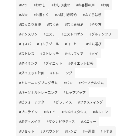
#いつ
#おかし
#おしり痩せ
#お客様の声
#お尻
#お米
#お腹すく
#お腹引き締め
#ふくらはぎ
#ぽっこりお腹
#むくみ
#むくみ解消
#やり方
#インスリン
#エステ
#エストロゲン
#グルテンフリー
#コスパ
#コルチゾール
#コーヒー
#ジム選び
#ストレス
#ストレッチ
#セルフケア
#ソイ
#タイミング
#ダイエット
#ダイエット比較
#ダイエット計画
#トレーニング
#トレーニングプログラム
#パン
#パーソナルジム
#パーソナルトレーニング
#ヒップアップ
#ビフォーアフター
#ピラティス
#ファスティング
#プロテイン
#ホエイ
#ホメオスタシス
#ホルモン
#ボディメイク
#マシンピラティス
#メニュー
#リセット
#リバウンド
#レシピ
#一週間
#下半身