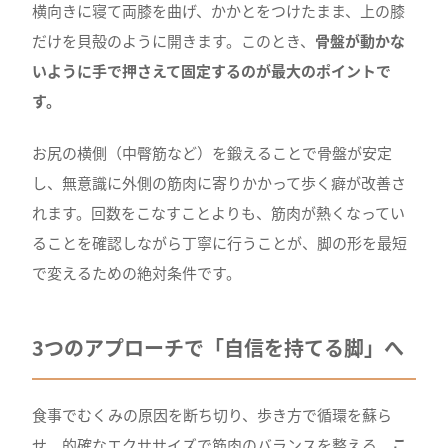
横向きに寝て両膝を曲げ、かかとをつけたまま、上の膝
だけを貝殻のように開きます。このとき、
骨盤が動かな
いように手で押さえて固定するのが最大のポイントで
す。
お尻の横側（中臀筋など）を鍛えることで骨盤が安定
し、無意識に外側の筋肉に寄りかかって歩く癖が改善さ
れます。回数をこなすことよりも、筋肉が熱くなってい
ることを確認しながら丁寧に行うことが、脚の形を最短
で変えるための絶対条件です。
3つのアプローチで「自信を持てる脚」へ
食事でむくみの原因を断ち切り、歩き方で循環を蘇ら
せ、的確なエクササイズで筋肉のバランスを整える。
こ