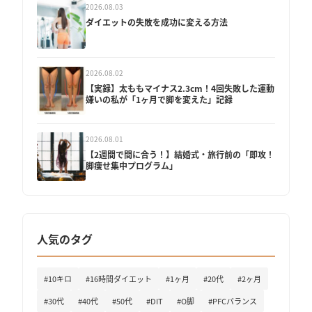
2026.08.03
ダイエットの失敗を成功に変える方法
2026.08.02
【実録】太ももマイナス2.3cm！4回失敗した運動
嫌いの私が「1ヶ月で脚を変えた」記録
2026.08.01
【2週間で間に合う！】結婚式・旅行前の「即攻！
脚痩せ集中プログラム」
人気のタグ
#10キロ
#16時間ダイエット
#1ヶ月
#20代
#2ヶ月
#30代
#40代
#50代
#DIT
#O脚
#PFCバランス