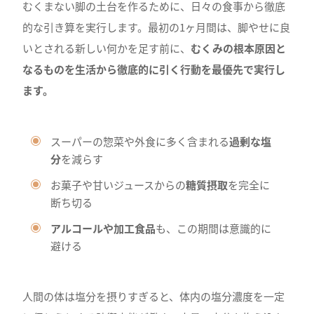
むくまない脚の土台を作るために、日々の食事から徹底
的な引き算を実行します。最初の1ヶ月間は、脚やせに良
いとされる新しい何かを足す前に、
むくみの根本原因と
なるものを生活から徹底的に引く行動を最優先で実行し
ます。
スーパーの惣菜や外食に多く含まれる
過剰な塩
分
を減らす
お菓子や甘いジュースからの
糖質摂取
を完全に
断ち切る
アルコールや加工食品
も、この期間は意識的に
避ける
人間の体は塩分を摂りすぎると、体内の塩分濃度を一定