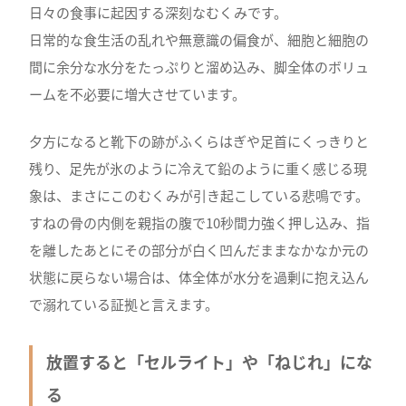
日々の食事に起因する深刻なむくみです。
日常的な食生活の乱れや無意識の偏食が、細胞と細胞の
間に余分な水分をたっぷりと溜め込み、脚全体のボリュ
ームを不必要に増大させています。
夕方になると靴下の跡がふくらはぎや足首にくっきりと
残り、足先が氷のように冷えて鉛のように重く感じる現
象は、まさにこのむくみが引き起こしている悲鳴です。
すねの骨の内側を親指の腹で10秒間力強く押し込み、指
を離したあとにその部分が白く凹んだままなかなか元の
状態に戻らない場合は、体全体が水分を過剰に抱え込ん
で溺れている証拠と言えます。
放置すると「セルライト」や「ねじれ」にな
る