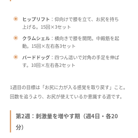
ヒップリフト
：仰向けで膝を立て、お尻を持ち
上げる。15回×3セット
クラムシェル
：横向きで膝を開閉。中殿筋を起
動。15回×左右各3セット
バードドッグ
：四つん這いで対角の手足を伸ば
す。10回×左右各2セット
1週目の目標は「お尻に力が入る感覚を取り戻す」こと。
回数を追うより、お尻が使えているか意識する週です。
第2週：刺激量を増やす期（週4日・各20
分）