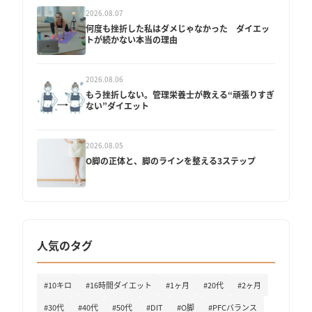
2026.08.07
何度も挫折した私はダメじゃなかった ダイエッ
トが続かない本当の理由
2026.08.06
もう挫折しない。管理栄養士が教える“頑張りすぎ
ない”ダイエット
2026.08.05
O脚の正体と、脚のラインを整える3ステップ
人気のタグ
#10キロ
#16時間ダイエット
#1ヶ月
#20代
#2ヶ月
#30代
#40代
#50代
#DIT
#O脚
#PFCバランス