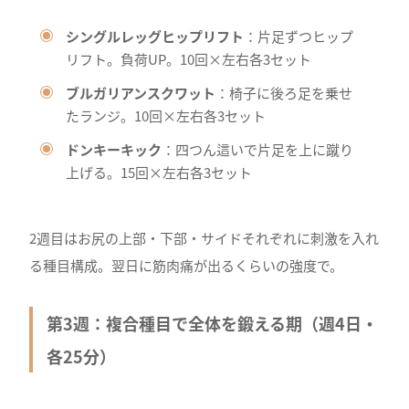
シングルレッグヒップリフト
：片足ずつヒップ
リフト。負荷UP。10回×左右各3セット
ブルガリアンスクワット
：椅子に後ろ足を乗せ
たランジ。10回×左右各3セット
ドンキーキック
：四つん這いで片足を上に蹴り
上げる。15回×左右各3セット
2週目はお尻の上部・下部・サイドそれぞれに刺激を入れ
る種目構成。翌日に筋肉痛が出るくらいの強度で。
第3週：複合種目で全体を鍛える期（週4日・
各25分）