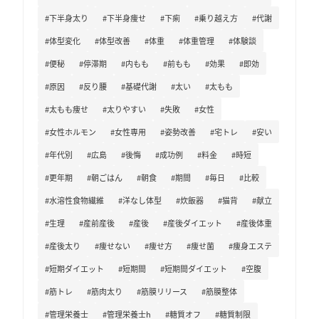
#下半身太り
#下半身痩せ
#下痢
#乗り越え方
#代謝
#体型変化
#体型改善
#体重
#体重管理
#体験談
#便秘
#停滞期
#内もも
#前もも
#効果
#即効
#原因
#反り腰
#基礎代謝
#太い
#太もも
#太もも痩せ
#太りやすい
#失敗
#女性
#女性ホルモン
#女性専用
#姿勢改善
#宅トレ
#安い
#年代別
#広島
#後悔
#成功例
#料金
#時短
#更年期
#朝ごはん
#朝食
#期間
#毎日
#比較
#水溶性食物繊維
#洋なし体型
#炊飯器
#猫背
#献立
#生理
#産前産後
#産後
#産後ダイエット
#産後体重
#産後太り
#痩せない
#痩せ方
#痩せ菌
#痩身エステ
#短期ダイエット
#短期間
#短期間ダイエット
#空腹
#筋トレ
#筋肉太り
#筋膜リリース
#筋膜整体
#管理栄養士
#管理栄養士h
#糖質オフ
#糖質制限