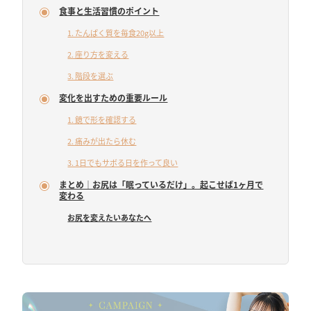
食事と生活習慣のポイント
1. たんぱく質を毎食20g以上
2. 座り方を変える
3. 階段を選ぶ
変化を出すための重要ルール
1. 鏡で形を確認する
2. 痛みが出たら休む
3. 1日でもサボる日を作って良い
まとめ｜お尻は「眠っているだけ」。起こせば1ヶ月で
変わる
お尻を変えたいあなたへ