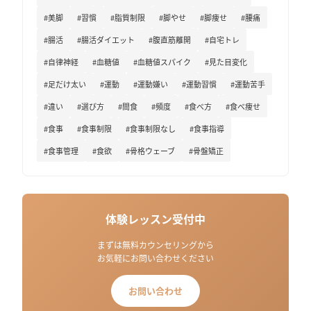
#美脚
#習慣
#脂質制限
#脚やせ
#脚痩せ
#腰痛
#腸活
#腸活ダイエット
#腹直筋離開
#自宅トレ
#自律神経
#血糖値
#血糖値スパイク
#見た目変化
#足だけ太い
#運動
#運動嫌い
#運動習慣
#運動苦手
#違い
#選び方
#間食
#頻度
#食べ方
#食べ痩せ
#食事
#食事制限
#食事制限なし
#食事指導
#食事管理
#食欲
#骨格ウェーブ
#骨盤矯正
体験レッスン受付中
まずは無料カウンセリングから
お気軽にお問い合わせください
お問い合わせ