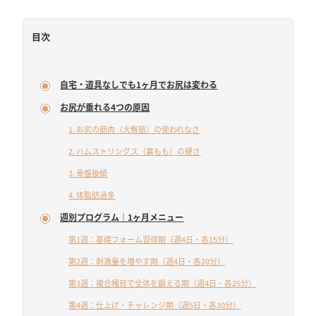
目次
自宅・道具なしでも1ヶ月でお尻は変わる
お尻が垂れる4つの原因
1. お尻の筋肉（大臀筋）の使われなさ
2. ハムストリングス（裏もも）の硬さ
3. 骨盤後傾
4. 体脂肪過多
週別プログラム｜1ヶ月メニュー
第1週：基礎フォーム習得期（週4日・各15分）
第2週：刺激量を増やす期（週4日・各20分）
第3週：複合種目で全体を鍛える期（週4日・各25分）
第4週：仕上げ・チャレンジ期（週5日・各30分）