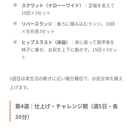
スクワット（ナロー〜ワイド）
：足幅を変えて
15回×3セット
リバースランジ
：後ろに踏み込むランジ。10回
×左右各3セット
ヒップスラスト（床版）
：床に座って肩甲骨を
椅子に乗せ、お尻を上下に動かす。15回×3セッ
ト
3週目は実生活の動きに近い複合種目で、お尻全体を鍛え
上げます。
第4週：仕上げ・チャレンジ期（週5日・各
30分）