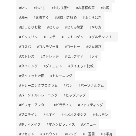
#いつ
#おかし
#おしり痩せ
#お客様の声
#お尻
#お米
#お腹すく
#お腹引き締め
#ふくらはぎ
#ぽっこりお腹
#むくみ
#むくみ解消
#やり方
#インスリン
#エステ
#エストロゲン
#グルテンフリー
#コスパ
#コルチゾール
#コーヒー
#ジム選び
#ストレス
#ストレッチ
#セルフケア
#ソイ
#タイミング
#ダイエット
#ダイエット比較
#ダイエット計画
#トレーニング
#トレーニングプログラム
#パン
#パーソナルジム
#パーソナルトレーニング
#ヒップアップ
#ビフォーアフター
#ピラティス
#ファスティング
#プロテイン
#ホエイ
#ホメオスタシス
#ホルモン
#ボディメイク
#マシンピラティス
#メニュー
#リセット
#リバウンド
#レシピ
#一週間
#下半身