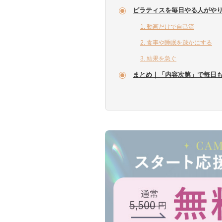
ピラティスを毎日やる人がやり
1. 動画だけで自己流
2. 食事や睡眠を疎かにする
3. 結果を急ぐ
まとめ｜「内容次第」で毎日も