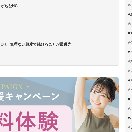
#
がちなNG
#
#
#
#
OK、無理ない頻度で続けることが最優先
#
#
#
#
#
#
#
#
#