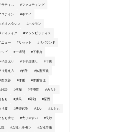
ピラティス
#ファスティング
プロテイン
#ホエイ
ホメオスタシス
#ホルモン
ボディメイク
#マシンピラティス
メニュー
#リセット
#リバウンド
レシピ
#一週間
#下半身
下半身太り
#下半身痩せ
#下痢
乗り越え方
#代謝
#体型変化
体型改善
#体重
#体重管理
体験談
#便秘
#停滞期
#内もも
前もも
#効果
#即効
#原因
反り腰
#基礎代謝
#太い
#太もも
太もも痩せ
#太りやすい
#失敗
女性
#女性ホルモン
#女性専用