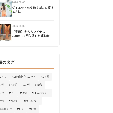
2026.08.03
ダイエットの失敗を成功に変え
る方法
2026.08.02
【実録】太ももマイナス
2.3cm！4回失敗した運動嫌い
の私が「1ヶ月で脚を変えた」
記録
気のタグ
10キロ
#16時間ダイエット
#1ヶ月
20代
#2ヶ月
#30代
#40代
50代
#DIT
#O脚
#PFCバランス
いつ
#おかし
#おしり痩せ
お客様の声
#お尻
#お米