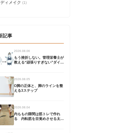
ボディメイク
(1)
新記事
2026.08.06
もう挫折しない。管理栄養士が
教える“頑張りすぎない”ダイエ
ット
2026.08.05
O脚の正体と、脚のラインを整
える3ステップ
2026.08.04
内ももの隙間は筋トレで作れ
る 内転筋を目覚めさせる太も
もやせエクササイズ