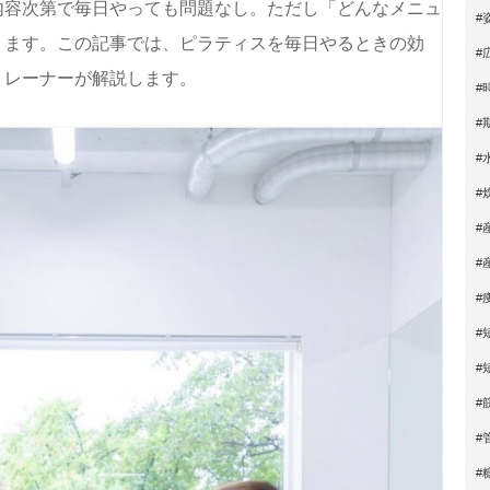
内容次第で毎日やっても問題なし。ただし「どんなメニュ
#
ります。この記事では、ピラティスを毎日やるときの効
#
トレーナーが解説します。
#
#
#
#
#
#
#
#
#
#
#
#