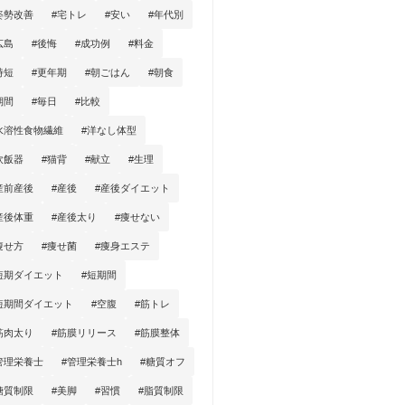
姿勢改善
#宅トレ
#安い
#年代別
広島
#後悔
#成功例
#料金
時短
#更年期
#朝ごはん
#朝食
期間
#毎日
#比較
水溶性食物繊維
#洋なし体型
炊飯器
#猫背
#献立
#生理
産前産後
#産後
#産後ダイエット
産後体重
#産後太り
#痩せない
痩せ方
#痩せ菌
#痩身エステ
短期ダイエット
#短期間
短期間ダイエット
#空腹
#筋トレ
筋肉太り
#筋膜リリース
#筋膜整体
管理栄養士
#管理栄養士h
#糖質オフ
糖質制限
#美脚
#習慣
#脂質制限