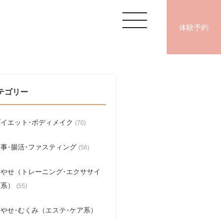
体験予約
テゴリー
ダイエット･ボディメイク
(70)
食事･腸活･ファスティング
(56)
脚やせ（トレーニング･エクササイ
ズ系）
(55)
脚やせ･むくみ（エステ･ケア系）