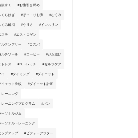
お腹すく
#お腹引き締め
ふくらはぎ
#ぽっこりお腹
#むくみ
むくみ解消
#やり方
#インスリン
エステ
#エストロゲン
グルテンフリー
#コスパ
コルチゾール
#コーヒー
#ジム選び
ストレス
#ストレッチ
#セルフケア
ソイ
#タイミング
#ダイエット
ダイエット比較
#ダイエット計画
トレーニング
トレーニングプログラム
#パン
パーソナルジム
パーソナルトレーニング
ヒップアップ
#ビフォーアフター