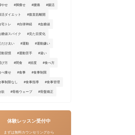
脚やせ
#脚痩せ
#腰痛
#腸活
腸活ダイエット
#腹直筋離開
自宅トレ
#自律神経
#血糖値
血糖値スパイク
#見た目変化
足だけ太い
#運動
#運動嫌い
運動習慣
#運動苦手
#違い
選び方
#間食
#頻度
#食べ方
食べ痩せ
#食事
#食事制限
食事制限なし
#食事指導
#食事管理
食欲
#骨格ウェーブ
#骨盤矯正
体験レッスン受付中
まずは無料カウンセリングから