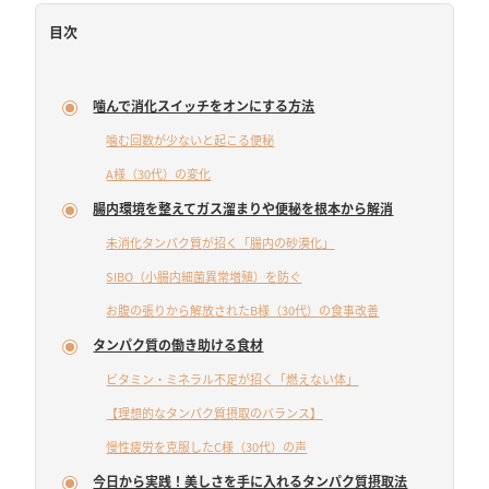
目次
噛んで消化スイッチをオンにする方法
噛む回数が少ないと起こる便秘
A様（30代）の変化
腸内環境を整えてガス溜まりや便秘を根本から解消
未消化タンパク質が招く「腸内の砂漠化」
SIBO（小腸内細菌異常増殖）を防ぐ
お腹の張りから解放されたB様（30代）の食事改善
タンパク質の働き助ける食材
ビタミン・ミネラル不足が招く「燃えない体」
【理想的なタンパク質摂取のバランス】
慢性疲労を克服したC様（30代）の声
今日から実践！美しさを手に入れるタンパク質摂取法