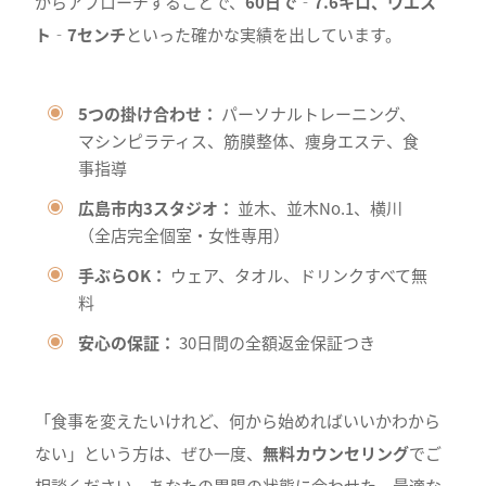
からアプローチすることで、
60日で‐7.6キロ、ウエス
ト‐7センチ
といった確かな実績を出しています。
5つの掛け合わせ：
パーソナルトレーニング、
マシンピラティス、筋膜整体、痩身エステ、食
事指導
広島市内3スタジオ：
並木、並木No.1、横川
（全店完全個室・女性専用）
手ぶらOK：
ウェア、タオル、ドリンクすべて無
料
安心の保証：
30日間の全額返金保証つき
「食事を変えたいけれど、何から始めればいいかわから
ない」という方は、ぜひ一度、
無料カウンセリング
でご
相談ください。あなたの胃腸の状態に合わせた、最適な