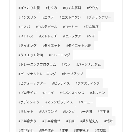
#ぽっこりお腹
#むくみ
#むくみ解消
#やり方
#インスリン
#エステ
#エストロゲン
#グルテンフリー
#コスパ
#コルチゾール
#コーヒー
#ジム選び
#ストレス
#ストレッチ
#セルフケア
#ソイ
#タイミング
#ダイエット
#ダイエット比較
#ダイエット計画
#トレーニング
#トレーニングプログラム
#パン
#パーソナルジム
#パーソナルトレーニング
#ヒップアップ
#ビフォーアフター
#ピラティス
#ファスティング
#プロテイン
#ホエイ
#ホメオスタシス
#ホルモン
#ボディメイク
#マシンピラティス
#メニュー
#リセット
#リバウンド
#レシピ
#一週間
#下半身
#下半身太り
#下半身痩せ
#下痢
#乗り越え方
#代謝
#体型変化
#体型改善
#体重
#体重管理
#体験談