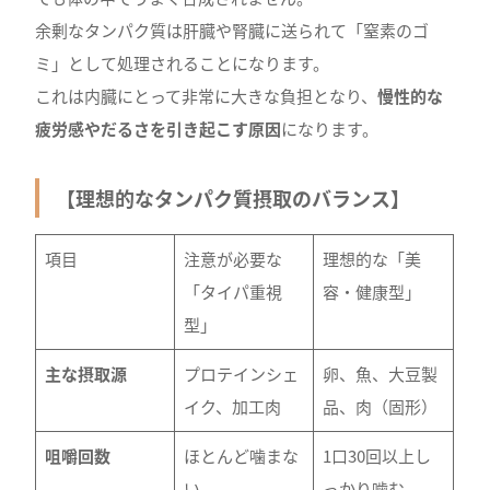
余剰なタンパク質は肝臓や腎臓に送られて「窒素のゴ
ミ」として処理されることになります。
これは内臓にとって非常に大きな負担となり、
慢性的な
疲労感やだるさを引き起こす原因
になります。
【理想的なタンパク質摂取のバランス】
項目
注意が必要な
理想的な「美
「タイパ重視
容・健康型」
型」
主な摂取源
プロテインシェ
卵、魚、大豆製
イク、加工肉
品、肉（固形）
咀嚼回数
ほとんど噛まな
1口30回以上し
い
っかり噛む