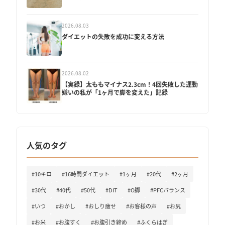
2026.08.03
ダイエットの失敗を成功に変える方法
2026.08.02
【実録】太ももマイナス2.3cm！4回失敗した運動
嫌いの私が「1ヶ月で脚を変えた」記録
人気のタグ
#10キロ
#16時間ダイエット
#1ヶ月
#20代
#2ヶ月
#30代
#40代
#50代
#DIT
#O脚
#PFCバランス
#いつ
#おかし
#おしり痩せ
#お客様の声
#お尻
#お米
#お腹すく
#お腹引き締め
#ふくらはぎ