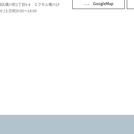
GoogleMap
市西区横川町2丁目9-4
エクセル横川1F
0 [土日祝]9:00～18:00