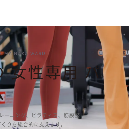
HIMA NAKA WARD
の
女性専用
パ
ム
レーニング、ピラティス、筋膜整
づくりを総合的に支えます。