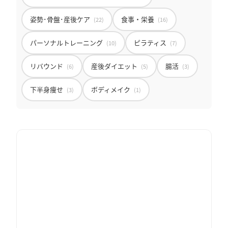
姿勢･骨盤･産後ケア
食事・栄養
(22)
(16)
パーソナルトレーニング
ピラティス
(10)
(7)
リバウンド
産後ダイエット
腸活
(6)
(5)
(3)
下半身痩せ
ボディメイク
(3)
(1)